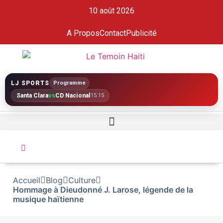
10 août 2026
A Propos
Contact
Publicité
LJ SPORTS
Programme
Santa Clara
vs
CD Nacional
15:15
Accueil
Blog
Culture
Hommage à Dieudonné J. Larose, légende de la
musique haïtienne