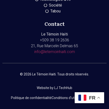
Société
Tabou
Contact
Le Témoin Haïti
+509
38 19 2636
21, Rue Marcelin Delmas 65
info@letemoinhaiti.com
© 2026 Le Témoin Haiti. Tous droits réservés.
Website by LJ TechHub
FR
Politique de confidentialité
Conditions d'utilisation
Contact