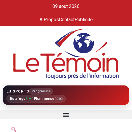
09 août 2026
A Propos
Contact
Publicité
LJ SPORTS
Programme
Botafogo
1 – 1
Fluminense
20:00