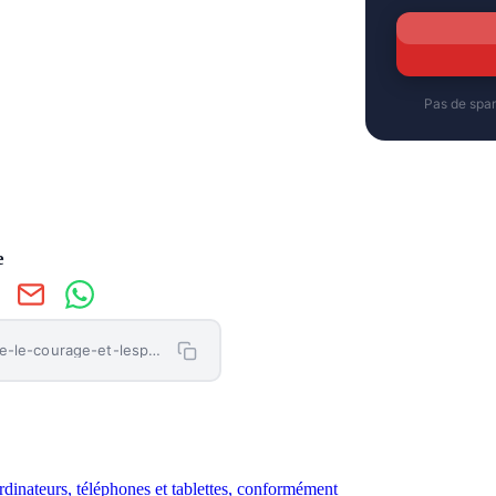
Pas de spa
e
https://letemoinhaiti.com/jimmy-jean-louis-salue-le-courage-et-lespoir-des-haitiens-a-livre-en-folie/
ordinateurs, téléphones et tablettes, conformément