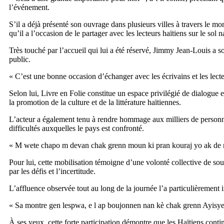
l’événement.
S’il a déjà présenté son ouvrage dans plusieurs villes à travers le 
qu’il a l’occasion de le partager avec les lecteurs haïtiens sur le sol n
Très touché par l’accueil qui lui a été réservé, Jimmy Jean-Louis a s
public.
« C’est une bonne occasion d’échanger avec les écrivains et les lecte
Selon lui, Livre en Folie constitue un espace privilégié de dialogue en
la promotion de la culture et de la littérature haïtiennes.
L’acteur a également tenu à rendre hommage aux milliers de personne
difficultés auxquelles le pays est confronté.
« M wete chapo m devan chak grenn moun ki pran kouraj yo ak de men,
Pour lui, cette mobilisation témoigne d’une volonté collective de so
par les défis et l’incertitude.
L’affluence observée tout au long de la journée l’a particulièrement
« Sa montre gen lespwa, e l ap boujonnen nan kè chak grenn Ayisyen 
À ses yeux, cette forte participation démontre que les Haïtiens conti