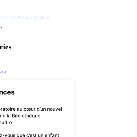
t disponible à la location.
té
ries
s
osts
nces
 oratoire au cœur d’un nouvel
r à la Bibliothèque
oudre
z-vous que c’est un enfant