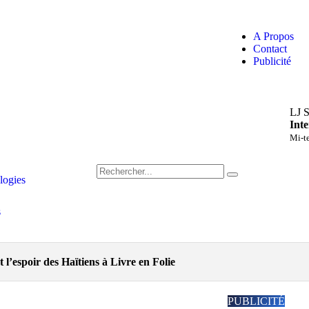
A Propos
Contact
Publicité
LJ S
Int
Mi-t
logies
s
 l’espoir des Haïtiens à Livre en Folie
PUBLICITÉ