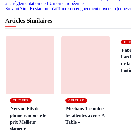
à la réglementation de l’Union européenne
Suivant
Aïoli Restaurant réaffirme son engagement envers la jeuness
Articles Similaires
CUL
Fabr
l’arc
de l
haït
CULTURE
CULTURE
Nervno Fils de
Mechans T comble
plume remporte le
les attentes avec « À
prix Meilleur
Table »
slameur