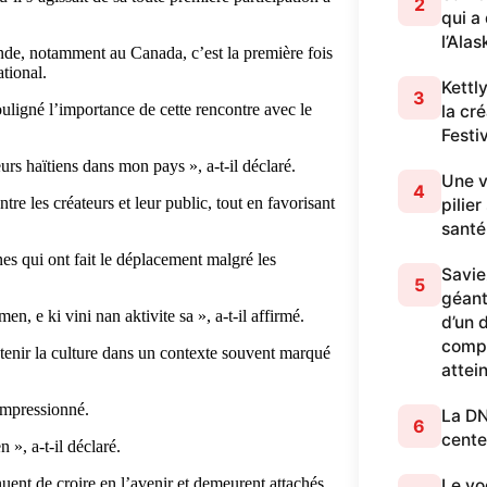
2
qui a
l’Alas
monde, notamment au Canada, c’est la première fois
ational.
Kettl
3
ouligné l’importance de cette rencontre avec le
la cr
Festi
urs haïtiens dans mon pays », a-t-il déclaré.
Une v
4
tre les créateurs et leur public, tout en favorisant
pilie
santé
s qui ont fait le déplacement malgré les
Savie
5
géant
 e ki vini nan aktivite sa », a-t-il affirmé.
d’un 
compl
utenir la culture dans un contexte souvent marqué
attei
 impressionné.
La DN
6
cente
», a-t-il déclaré.
nuent de croire en l’avenir et demeurent attachés
Le vo