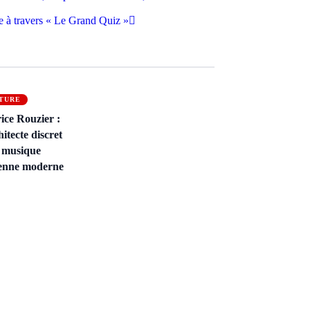
e à travers « Le Grand Quiz »
TURE
ice Rouzier :
hitecte discret
a musique
ienne moderne