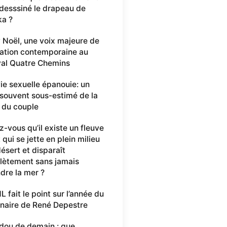
 desssiné le drapeau de
ka ?
y Noël, une voix majeure de
éation contemporaine au
val Quatre Chemins
ie sexuelle épanouie: un
r souvent sous-estimé de la
 du couple
z-vous qu’il existe un fleuve
 qui se jette en plein milieu
désert et disparaît
ètement sans jamais
ndre la mer ?
L fait le point sur l’année du
naire de René Depestre
dou de demain : que