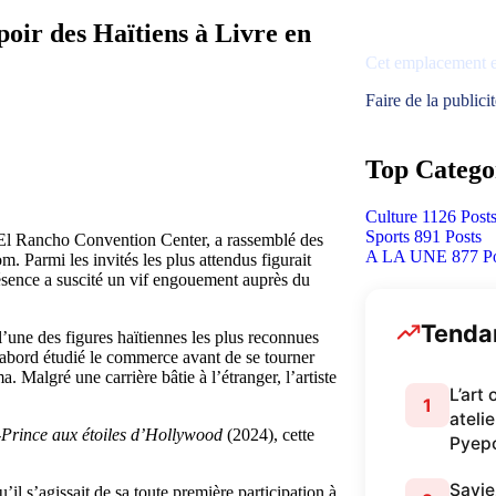
Espace disponible
poir des Haïtiens à Livre en
Cet emplacement es
Faire de la publici
Top Catego
Culture
1126 Post
Sports
891 Posts
el El Rancho Convention Center, a rassemblé des
A LA UNE
877 P
m. Parmi les invités les plus attendus figurait
résence a suscité un vif engouement auprès du
Tenda
’une des figures haïtiennes les plus reconnues
 d’abord étudié le commerce avant de se tourner
. Malgré une carrière bâtie à l’étranger, l’artiste
L’art
1
atelie
u-Prince aux étoiles d’Hollywood
(2024), cette
Pyep
Savie
’il s’agissait de sa toute première participation à