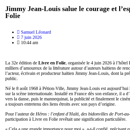
Jimmy Jean-Louis salue le courage et l’es
Folie
Samuel Léonard
7 juin 2026
10:44 am
La 32e édition de
Livre en Folie
, organisée le 4 juin 2026 à l’hôt
milliers d’amoureux de la littérature autour d’auteurs haïtiens de reno
l’acteur, écrivain et producteur haïtien Jimmy Jean-Louis, dont la p
public.
Né le 8 août 1968 à Pétion-Ville, Jimmy Jean-Louis est aujourd’hui l
sur la scène internationale. Installé en France dès son enfance, il a
vers la danse, puis le mannequinat, la publicité et finalement le cinéma
a toujours entretenu des liens étroits avec son pays d’origine.
Pour l’auteur de
Héros : l’enfant d’Haïti, des bidonvilles de Port-a
participation à Livre en Folie revêtait une signification particulière.
« Cela a une grande importance pour moi », a-t-il confié, précisant qu