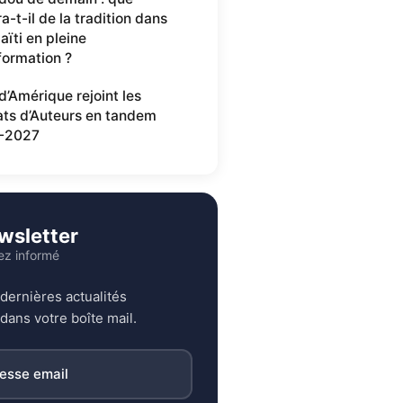
a-t-il de la tradition dans
aïti en pleine
formation ?
d’Amérique rejoint les
ats d’Auteurs en tandem
-2027
wsletter
ez informé
dernières actualités
dans votre boîte mail.