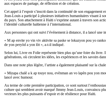
aux espaces de partage, de réflexion et de création.
Cet appel à l’espoir s’inscrit dans la continuité de son engagement 
Jean-Louis a participé à plusieurs initiatives humanitaires visant à sou
du pays. Son attachement à Haïti s’exprime autant à travers son act
l’identité culturelle haïtienne à l’international.
Aux personnes qui ont suivi l’événement à distance, il a lancé une in
« M ap envite yo vin viv aktivite sa paske se lokazyon pou yo rankontr
de yon peryòd a yon lòt », a-t-il indiqué.
Selon lui, Livre en Folie représente bien plus qu’une foire du livre. Il
générations, où circulent les idées, les expériences et les savoirs dans
Dans une note plus légère, l’artiste a également plaisanté sur la chale
« Mizapa chalè a k ap touye nou, evènman an vo lapèn pou yon moun b
lancé avec humour.
Au terme de cette première participation, ce sont surtout l’enthousias
culture qui semblent avoir marqué Jimmy Jean-Louis, convaincu plus 
vecteurs les plus puissants d’espoir et de résilience pour Haïti.