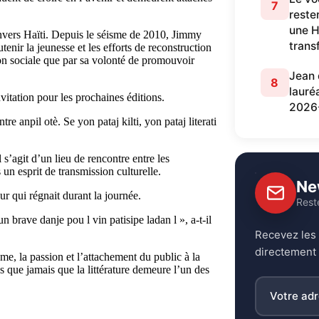
7
rester
une H
envers Haïti. Depuis le séisme de 2010, Jimmy
trans
tenir la jeunesse et les efforts de reconstruction
ion sociale que par sa volonté de promouvoir
Jean 
8
lauré
vitation pour les prochaines éditions.
2026
e anpil otè. Se yon pataj kilti, yon pataj literati
 s’agit d’un lieu de rencontre entre les
 un esprit de transmission culturelle.
Ne
ur qui régnait durant la journée.
Rest
rave danje pou l vin patisipe ladan l », a-t-il
Recevez les 
directement 
me, la passion et l’attachement du public à la
que jamais que la littérature demeure l’un des