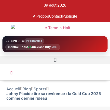
09 août 2026
A Propos
Contact
Publicité
LJ SPORTS
Programme
Central Coast
vs
Auckland City
23:00
Accueil
Blog
Sports
Johny Placide tire sa révérence : la Gold Cup 2025
comme dernier rideau