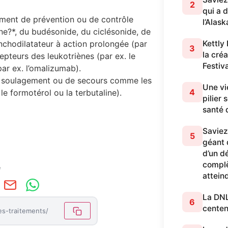
2
qui a 
ment de prévention ou de contrôle
l’Alask
e?*, du budésonide, du ciclésonide, de
Kettly
chodilatateur à action prolongée (par
3
la cré
epteurs des leukotriènes (par ex. le
Festiv
par ex. l’omalizumab).
e soulagement ou de secours comme les
Une vi
4
le formotérol ou la terbutaline).
pilier
santé 
Saviez
5
géant q
d’un dé
complè
e
attein
La DNL 
6
centen
es-traitements/