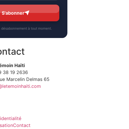
S'abonner
, désabonnement à tout moment.
ntact
émoin Haïti
9
38 19 2636
Rue Marcelin Delmas 65
@letemoinhaiti.com
identialité
isation
Contact