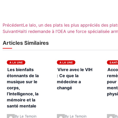
Précédent
Le lalo, un des plats les plus appréciés des plat
Suivant
Haïti redemande à l’OEA une force spécialisée ar
Articles Similaires
A LA UNE
A LA UNE
SANT
Les bienfaits
Vivre avec le VIH
Acco
étonnants de la
: Ce que la
remè
musique sur le
médecine a
pour 
corps,
changé
menta
l’Intelligence, la
phys
mémoire et la
santé mentale
By Le Temoin
By Le Temoin
B