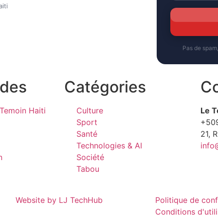
iti
Pas de spam
ides
Catégories
Co
Temoin Haiti
Culture
Le T
Sport
+50
Santé
21, 
Technologies & AI
info
n
Société
Tabou
Website by LJ TechHub
Politique de conf
Conditions d'util