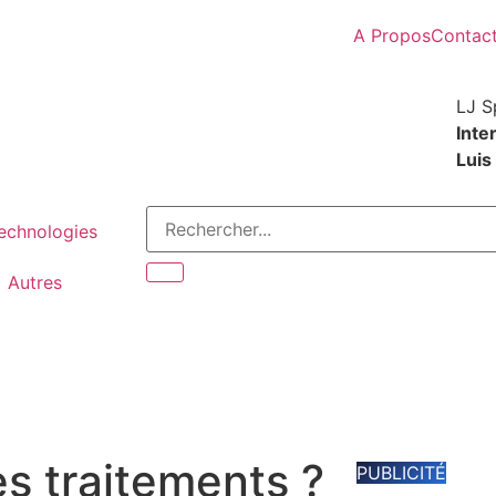
A Propos
Contac
LJ S
Inte
Luis
Technologies
Autres
es traitements ?
PUBLICITÉ