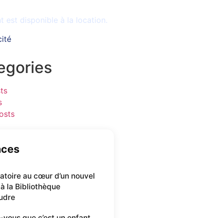
le
est disponible à la location.
cité
egories
ts
s
osts
nces
oratoire au cœur d’un nouvel
 à la Bibliothèque
udre
-vous que c’est un enfant