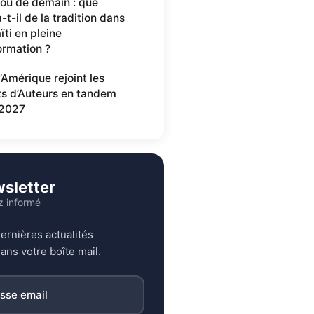
ou de demain : que
-t-il de la tradition dans
ïti en pleine
ormation ?
’Amérique rejoint les
ts d’Auteurs en tandem
2027
sletter
z informé
ernières actualités
ans votre boîte mail.