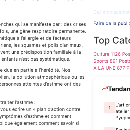
Espace disponib
Cet emplacement 
Faire de la publi
nches qui se manifeste par : des crises
rfois, une gêne respiratoire permanente.
Top Cat
étique à l’allergie et de facteurs
riens, les squames et poils d’animaux,
uvent une prédisposition familiale à la
Culture
1126 Pos
 enfants n’est pas systématique.
Sports
891 Post
A LA UNE
877 P
re due en partie à l’hérédité. Nos
llen, la pollution atmosphérique ou les
personnes atteintes d’asthme ont des
Tenda
aiter l’asthme :
L’art 
1
ous écrire un « plan d’action contre
atelier
s symptômes d’asthme et comment
Pyepo
xplique également comment savoir si
Saviez