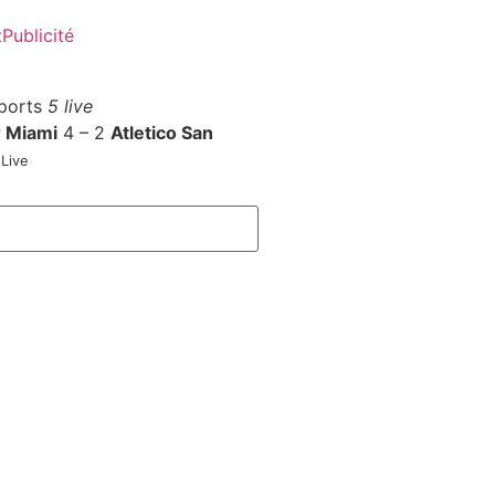
t
Publicité
ports
5 live
r Miami
4 – 2
Atletico San
Live