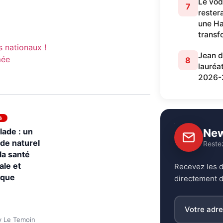
Le vod
7
restera
une Ha
transf
s nationaux !
Jean d
mée
8
lauréa
2026-
é
lade : un
New
de naturel
Reste
la santé
le et
Recevez les d
ique
directement d
y Le Temoin