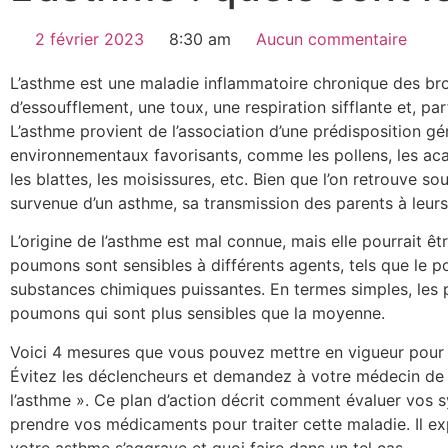
2 février 2023
8:30 am
Aucun commentaire
L’asthme est une maladie inflammatoire chronique des bro
d’essoufflement, une toux, une respiration sifflante et, pa
L’asthme provient de l’association d’une prédisposition gén
environnementaux favorisants, comme les pollens, les aca
les blattes, les moisissures, etc. Bien que l’on retrouve so
survenue d’un asthme, sa transmission des parents à leurs
L’origine de l’asthme est mal connue, mais elle pourrait êt
poumons sont sensibles à différents agents, tels que le po
substances chimiques puissantes. En termes simples, les 
poumons qui sont plus sensibles que la moyenne.
Voici 4 mesures que vous pouvez mettre en vigueur pour tr
Évitez les déclencheurs et demandez à votre médecin de v
l’asthme ». Ce plan d’action décrit comment évaluer vo
prendre vos médicaments pour traiter cette maladie. Il e
votre asthme s’aggrave et quoi faire dans un tel cas.