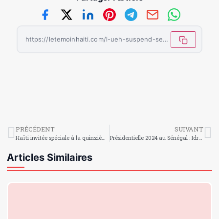
https://letemoinhaiti.com/l-ueh-suspend-ses-relations-avec-l-ecole-de-droit-et-des-sciences-economiques-des-cayes/
PRÉCÉDENT
SUIVANT
Haïti invitée spéciale à la quinzième édition du Festival 72 heures du Livre
Présidentielle 2024 au Sénégal : Idrissa Seck annonce sa candidature
Articles Similaires