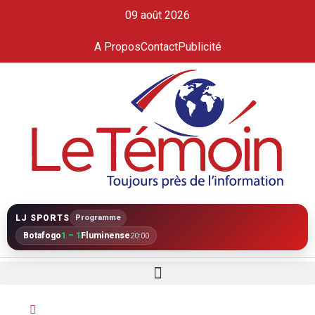
09 août 2026
A Propos
Contact
Publicité
LJ SPORTS
Programme
Botafogo
1 – 1
Fluminense
20:00