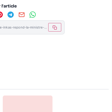
l'article
https://letemoinhaiti.com/la-compagnie-inkas-repond-la-ministre-de-la-justice/