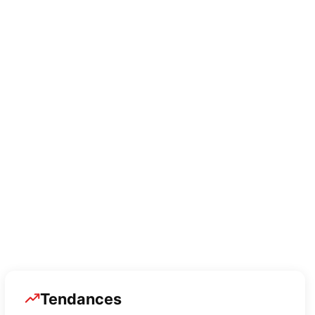
Sports
894 Posts
A LA UNE
877 Posts
Tendances