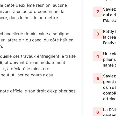
 de cette deuxième réunion, aucune
Saviez
arvenir à un accord concernant la
2
qui a 
acre, dans le but de permettre
l’Alask
Kettly
chancellerie dominicaine a souligné
3
la cré
unilatérale » du canal du côté haïtien
Festiv
n.
Une vi
uelle ces travaux enfreignent le traité
4
pilier
929, et doivent être immédiatement
santé 
», a déclaré le ministère.
eut utiliser ce cours d’eau
Saviez
5
géant q
d’un dé
te officielle son droit d’exploiter ses
complè
attein
La DNL 
6
centen