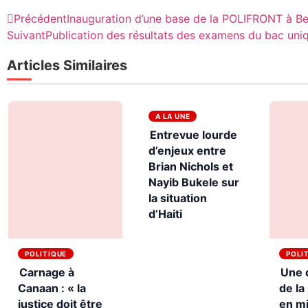
Précédent
Inauguration d’une base de la POLIFRONT à Be
Suivant
Publication des résultats des examens du bac uniq
Articles Similaires
A LA UNE
Entrevue lourde
d’enjeux entre
Brian Nichols et
Nayib Bukele sur
la situation
d’Haiti
POLITIQUE
POLI
Carnage à
Une 
Canaan : « la
de l
justice doit être
en mi