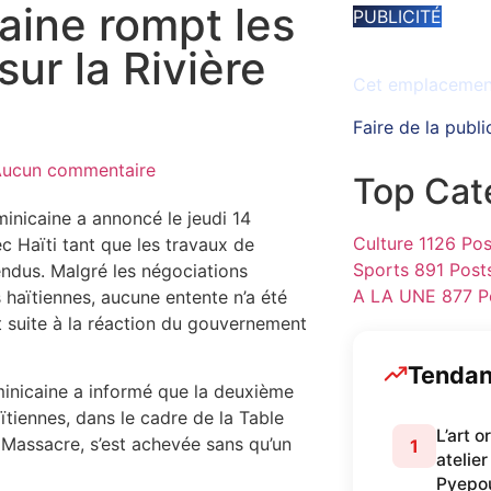
aine rompt les
PUBLICITÉ
Espace disponib
sur la Rivière
Cet emplacement 
Faire de la publi
ucun commentaire
Top Cat
inicaine a annoncé le jeudi 14
Culture
1126 Pos
c Haïti tant que les travaux de
Sports
891 Post
endus. Malgré les négociations
A LA UNE
877 P
 haïtiennes, aucune entente n’a été
it suite à la réaction du gouvernement
Tenda
minicaine a informé que la deuxième
ïtiennes, dans le cadre de la Table
L’art 
re Massacre, s’est achevée sans qu’un
1
atelier
Pyepo