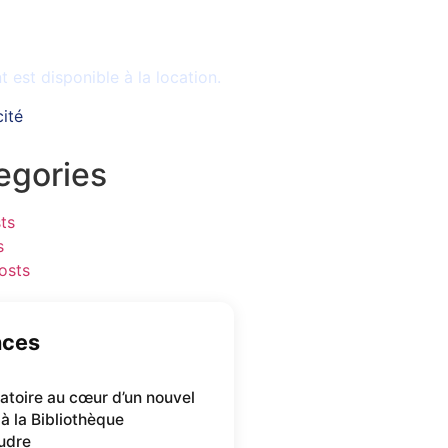
le
est disponible à la location.
cité
egories
ts
s
osts
nces
oratoire au cœur d’un nouvel
 à la Bibliothèque
udre