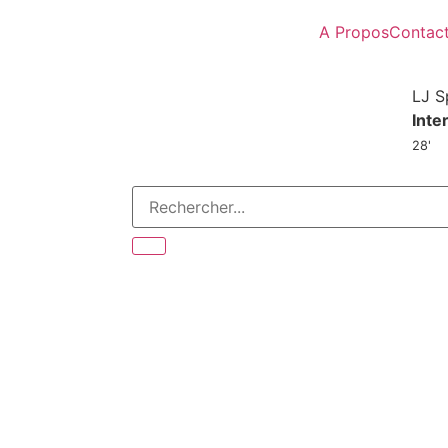
A Propos
Contac
LJ S
Inte
28'