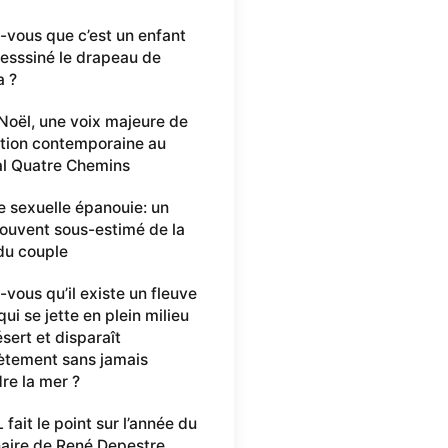
-vous que c’est un enfant
desssiné le drapeau de
a ?
 Noël, une voix majeure de
ation contemporaine au
al Quatre Chemins
e sexuelle épanouie: un
 souvent sous-estimé de la
du couple
-vous qu’il existe un fleuve
ui se jette en plein milieu
sert et disparaît
tement sans jamais
dre la mer ?
fait le point sur l’année du
aire de René Depestre