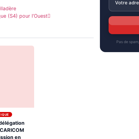
lladère
ue (S4) pour l’Ouest
Pas de spam
TIQUE
délégation
a CARICOM
ssion en