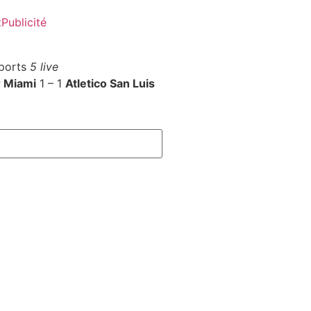
t
Publicité
ports
5 live
r Miami
1 – 1
Atletico San Luis