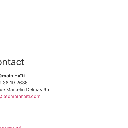
ntact
émoin Haïti
9
38 19 2636
Rue Marcelin Delmas 65
@letemoinhaiti.com