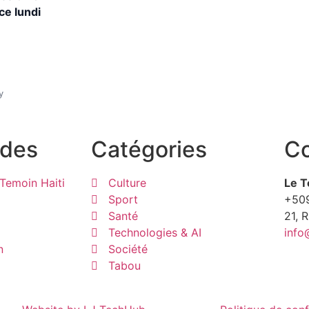
 ce lundi
y
ides
Catégories
Co
Temoin Haiti
Culture
Le T
Sport
+50
Santé
21, 
Technologies & AI
info
n
Société
Tabou