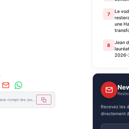
Le vod
7
restera
une Ha
transf
Jean d
8
lauréa
2026-
e
New
Reste
https://letemoinhaiti.com/la-republique-dominicaine-rompt-les-pourparlers-avec-haiti-sur-la-riviere-massacre/
Recevez les d
directement d