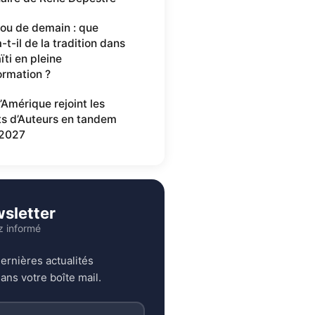
ou de demain : que
-t-il de la tradition dans
ïti en pleine
ormation ?
’Amérique rejoint les
ts d’Auteurs en tandem
2027
sletter
z informé
ernières actualités
ans votre boîte mail.