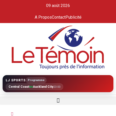
09 août 2026
A Propos
Contact
Publicité
LJ SPORTS
Programme
Central Coast
vs
Auckland City
23:00