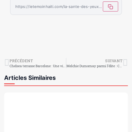
https://letemoinhaiti.com/la-sante-des-yeux-proteger-sa-vue/
PRÉCÉDENT
SUIVANT
Chelsea terrasse Barcelone : Une victoire éclatante à Stamford Bridge
Melchie Dumornay parmi l’élite : Corventina finaliste pour le titre de meilleure joueuse de l’année aux Globe Soccer Awards 2025
Articles Similaires