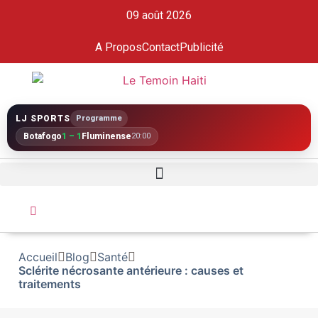
09 août 2026
A Propos
Contact
Publicité
LJ SPORTS
Programme
Botafogo
1 – 1
Fluminense
20:00
Accueil
Blog
Santé
Sclérite nécrosante antérieure : causes et
traitements