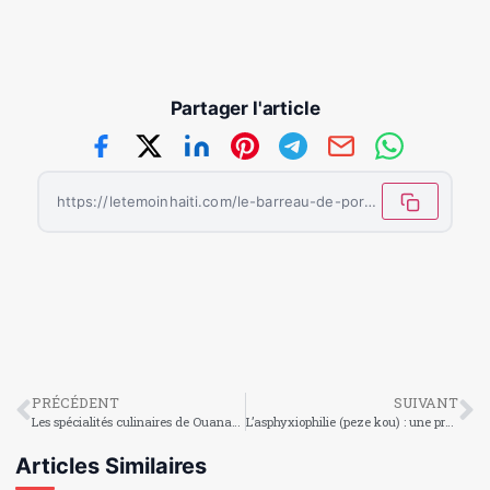
Partager l'article
https://letemoinhaiti.com/le-barreau-de-port-au-prince-repond-a-la-ministre-de-la-justice/
PRÉCÉDENT
SUIVANT
Les spécialités culinaires de Ouanaminthe
L’asphyxiophilie (peze kou) : une pratique sexuelle dangereuse
Articles Similaires