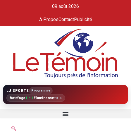
09 août 2026
A Propos
Contact
Publicité
LJ SPORTS
Programme
Botafogo
1 – 1
Fluminense
20:00