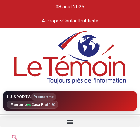
08 août 2026
A Propos
Contact
Publicité
LJ SPORTS
Programme
Marítimo
vs
Casa Pia
10:30