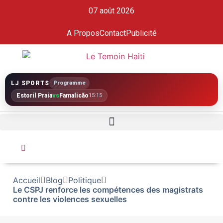
07 août 2026
A Propos
Contact
Publicité
LJ SPORTS
Programme
Estoril Praia
vs
Famalicão
15:15
Accueil
Blog
Politique
Le CSPJ renforce les compétences des magistrats
contre les violences sexuelles