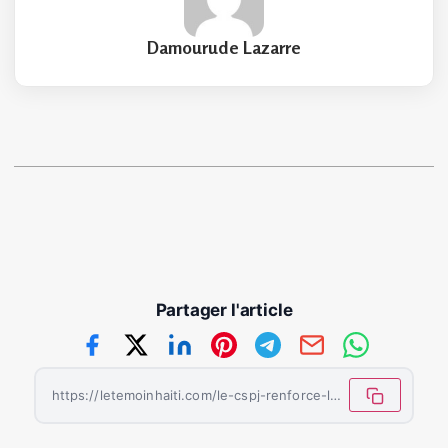
Damourude Lazarre
Partager l'article
https://letemoinhaiti.com/le-cspj-renforce-les-competences-des-magistrats-contre-les-violences-sexuelles/