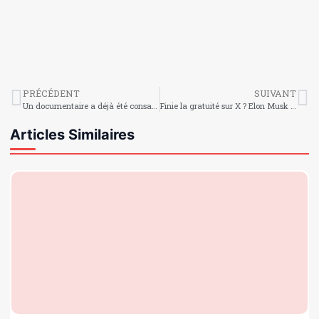
PRÉCÉDENT
SUIVANT
Un documentaire a déjà été consacré à Jean Jacques Dessalines
Finie la gratuité sur X ? Elon Musk envisage de rendre Twitter payant pour tous
Articles Similaires