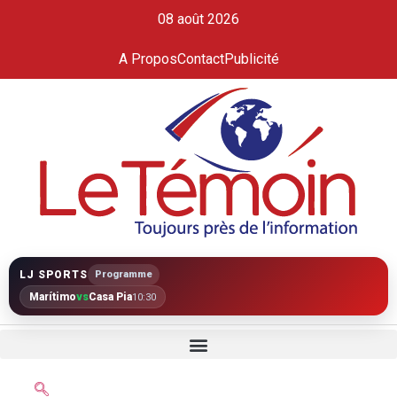
08 août 2026
A Propos
Contact
Publicité
LJ SPORTS
Programme
Marítimo
vs
Casa Pia
10:30