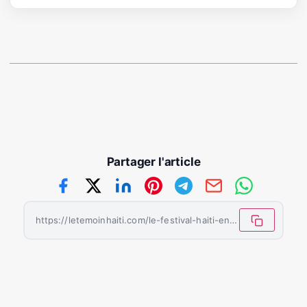
Partager l'article
https://letemoinhaiti.com/le-festival-haiti-en-folie-revient-pour-sa-17e-edition-a-montreal/