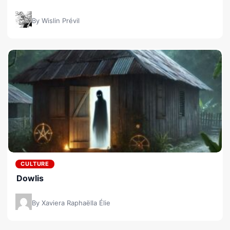
By Wislin Prévil
CULTURE
Dowlis
By Xaviera Raphaëlla Élie