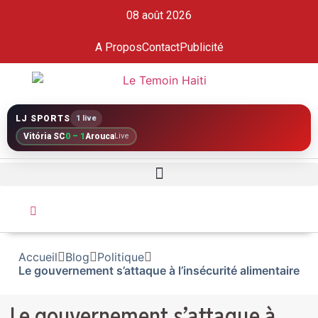
08 août 2026
A Propos
Contact
Publicité
LJ SPORTS
1 live
Vitória SC
0 – 1
Arouca
Live
Accueil
Blog
Politique
Le gouvernement s’attaque à l’insécurité alimentaire
Le gouvernement s’attaque à