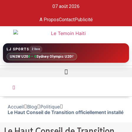
07 août 2026
A Propos
Contact
Publicité
LJ SPORTS
2 live
UNSW U20
0 – 0
Sydney Olympic U20
8'
Accueil
Blog
Politique
Le Haut Conseil de Transition officiellement installé
Le Haut Conseil de Transition