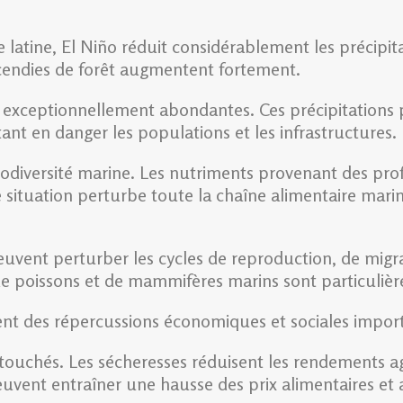
 latine, El Niño réduit considérablement les précipita
ncendies de forêt augmentent fortement.
ies exceptionnellement abondantes. Ces précipitations
tant en danger les populations et les infrastructures.
iodiversité marine. Les nutriments provenant des pr
te situation perturbe toute la chaîne alimentaire mar
peuvent perturber les cycles de reproduction, de mig
de poissons et de mammifères marins sont particuliè
nt des répercussions économiques et sociales impor
 touchés. Les sécheresses réduisent les rendements ag
peuvent entraîner une hausse des prix alimentaires et 