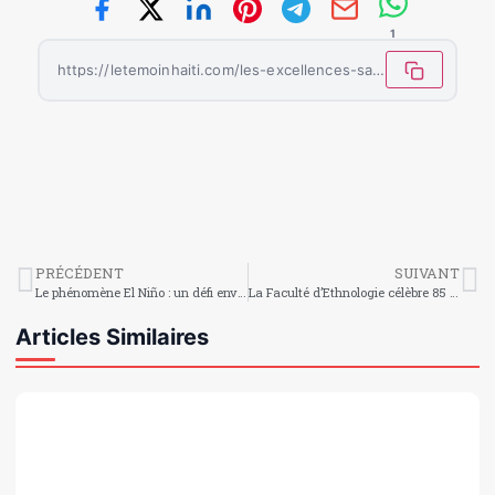
1
https://letemoinhaiti.com/les-excellences-sacrees-championnes-de-la-grande-finale-du-concours-de-genie-en-herbe/
PRÉCÉDENT
SUIVANT
Le phénomène El Niño : un défi environnemental mondial
La Faculté d’Ethnologie célèbre 85 ans de mémoire, de savoir et d’engagement
Articles Similaires