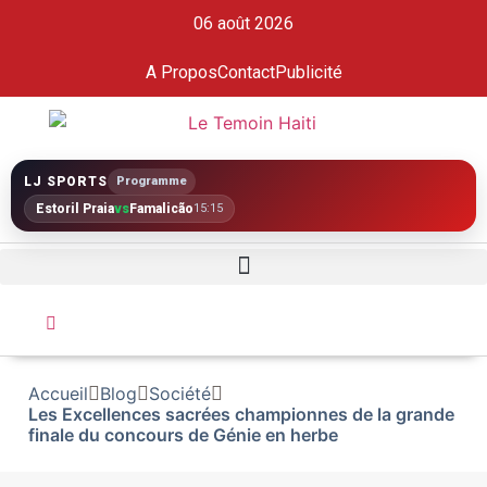
06 août 2026
A Propos
Contact
Publicité
LJ SPORTS
Programme
Estoril Praia
vs
Famalicão
15:15
Accueil
Blog
Société
Les Excellences sacrées championnes de la grande
finale du concours de Génie en herbe