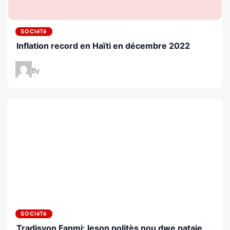
SOCIéTé
Inflation record en Haïti en décembre 2022
By
SOCIéTé
Tradisyon Fanmi: leson politès nou dwe pataje