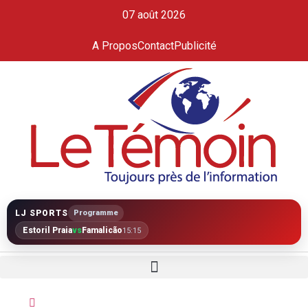
07 août 2026
A Propos
Contact
Publicité
LJ SPORTS
Programme
Estoril Praia
vs
Famalicão
15:15