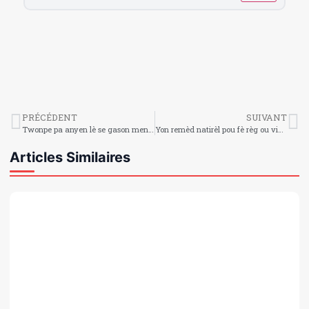
PRÉCÉDENT
SUIVANT
Twonpe pa anyen lè se gason men li son gro problèm le se fanm
Yon remèd natirèl pou fè règ ou vini nan 4 jou
Articles Similaires