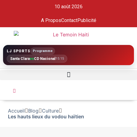
10 août 2026
A Propos
Contact
Publicité
LJ SPORTS
Programme
Santa Clara
vs
CD Nacional
15:15
Accueil
Blog
Culture
Les hauts lieux du vodou haïtien