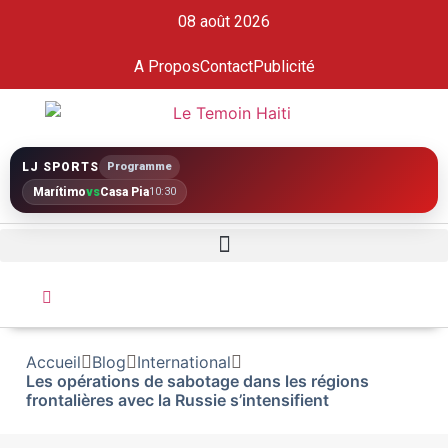
08 août 2026
A Propos
Contact
Publicité
LJ SPORTS
Programme
Marítimo
vs
Casa Pia
10:30
Accueil
Blog
International
Les opérations de sabotage dans les régions
frontalières avec la Russie s’intensifient