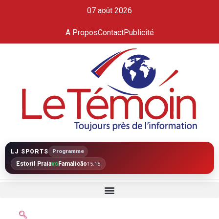
07 août 2026
A Propos
Contact
Publicité
LJ SPORTS
Programme
Estoril Praia
vs
Famalicão
15:15