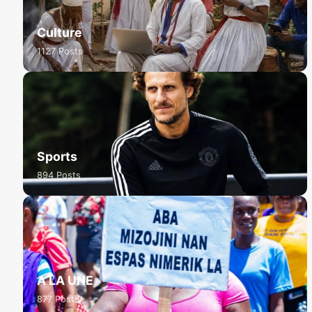
Culture
1127 Posts
Sports
894 Posts
A LA UNE
877 Posts