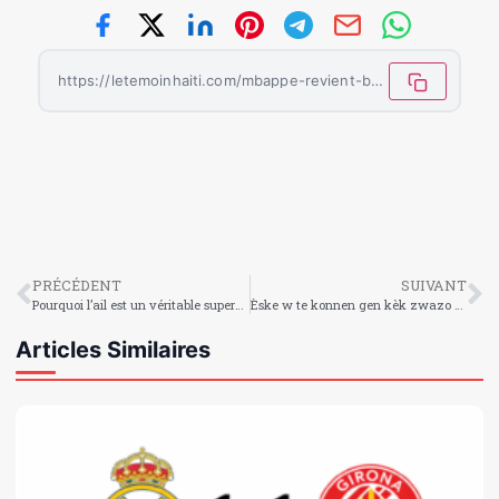
https://letemoinhaiti.com/mbappe-revient-bellingham-reste-en-balance-face-a-city/
PRÉCÉDENT
SUIVANT
Pourquoi l’ail est un véritable superaliment pour la santé
Èske w te konnen gen kèk zwazo ki kapab dòmi pandan yap vole?
Articles Similaires