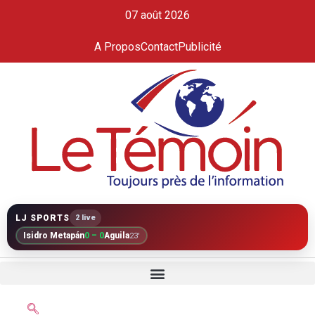
07 août 2026
A Propos
Contact
Publicité
LJ SPORTS
2 live
Isidro Metapán
0 – 0
Águila
23'