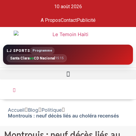
10 août 2026
A Propos
Contact
Publicité
LJ SPORTS
Programme
Santa Clara
vs
CD Nacional
15:15
Accueil
Blog
Politique
Montrouis : neuf décès liés au choléra recensés
Montrouis : neuf décès liés au