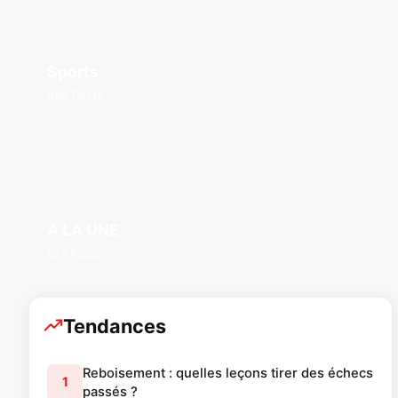
Sports
896 Posts
A LA UNE
877 Posts
Tendances
Reboisement : quelles leçons tirer des échecs
1
passés ?