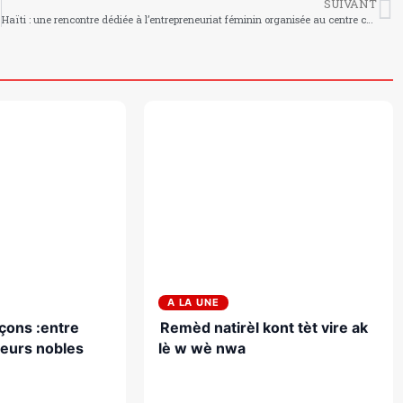
SUIVANT
Haïti : une rencontre dédiée à l’entrepreneuriat féminin organisée au centre culturel Pyepoudre
A LA UNE
çons :entre
Remèd natirèl kont tèt vire ak
leurs nobles
lè w wè nwa