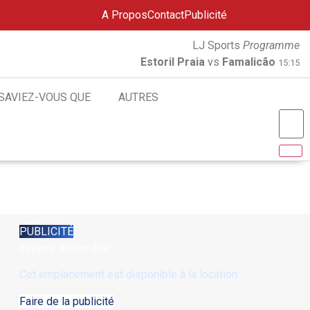
A Propos
Contact
Publicité
LJ Sports
Programme
Estoril Praia
vs
Famalicão
15:15
SAVIEZ-VOUS QUE
AUTRES
PUBLICITÉ
Espace disponible
Cet emplacement est disponible à la location.
Faire de la publicité