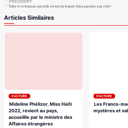
PRÉCÉDENT
Èske w te konnen gen kèk zwazo ki kapab dòmi pandan yap vole?
Articles Similaires
CULTURE
CULTURE
Mideline Phélizor, Miss Haïti
Les Francs-ma
2022, revient au pays,
mystères et va
accueillie par le ministre des
Affaires étrangères