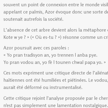
souvent un point de connexion entre le monde visible 
appelant ce palmis, Azor évoque donc une sorte de 
soutenait autrefois la société.
L’absence de cet arbre devient alors la métaphore d
Kote w ye ? » (« Où es-tu ? ») résonne comme un cri
Azor poursuit avec ces paroles :
« Yo pran tradisyon an, yo trennen l anba pye.
Yo pran vodou an, yo fè l tounen chwal papa yo. »
Ces mots expriment une critique directe de l’aliénati
haïtiennes ont été humiliées et piétinées. Le vodou, 
aurait été déformé ou instrumentalisé.
Cette critique rejoint l’analyse proposée par le ch
n’est pas simplement une lamentation nostalgique.