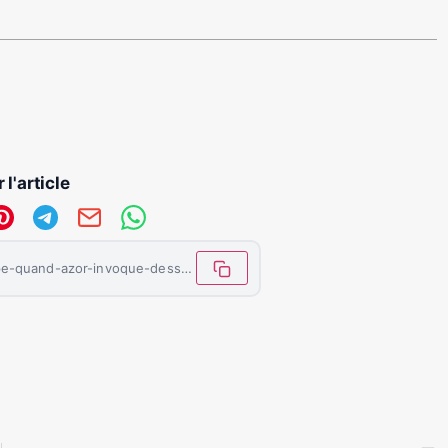
 l'article
https://letemoinhaiti.com/palmis-kanpe-quand-azor-invoque-dessalines-et-la-memoire-sacree-dhaiti/