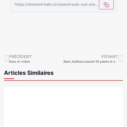
https://letemoinhaiti.com/peninsule-sud-premiere-foire-regionale-pour-promouvoir-lentrepreneuriat-feminin/
PRÉCÉDENT
SUIVANT
Rara et vodou
Bam Adebayo inscrit 83 points et entre dans la légende de la NBA
Articles Similaires