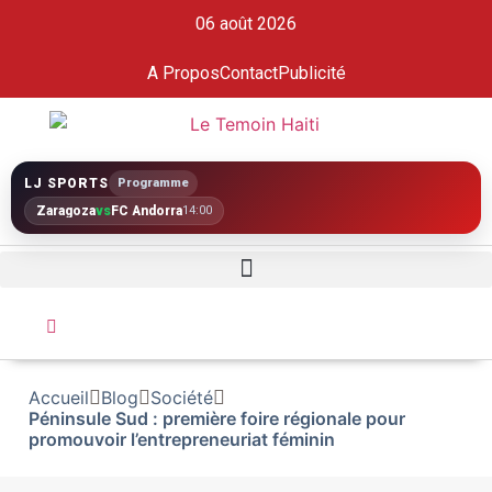
06 août 2026
A Propos
Contact
Publicité
LJ SPORTS
Programme
Zaragoza
vs
FC Andorra
14:00
Accueil
Blog
Société
Péninsule Sud : première foire régionale pour
promouvoir l’entrepreneuriat féminin