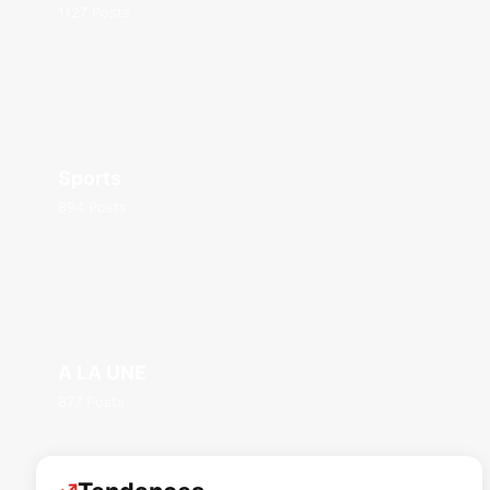
1127 Posts
Sports
894 Posts
A LA UNE
877 Posts