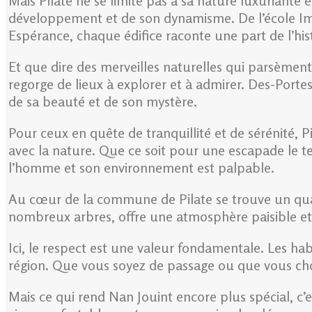
Mais Pilate ne se limite pas à sa nature luxuriante
développement et de son dynamisme. De l’école Imma
Espérance, chaque édifice raconte une part de l’his
Et que dire des merveilles naturelles qui parsèment 
regorge de lieux à explorer et à admirer. Des-Por
de sa beauté et de son mystère.
Pour ceux en quête de tranquillité et de sérénité, Pi
avec la nature. Que ce soit pour une escapade le t
l’homme et son environnement est palpable.
Au cœur de la commune de Pilate se trouve un quart
nombreux arbres, offre une atmosphère paisible et r
Ici, le respect est une valeur fondamentale. Les ha
région. Que vous soyez de passage ou que vous choisi
Mais ce qui rend Nan Jouint encore plus spécial, c’e