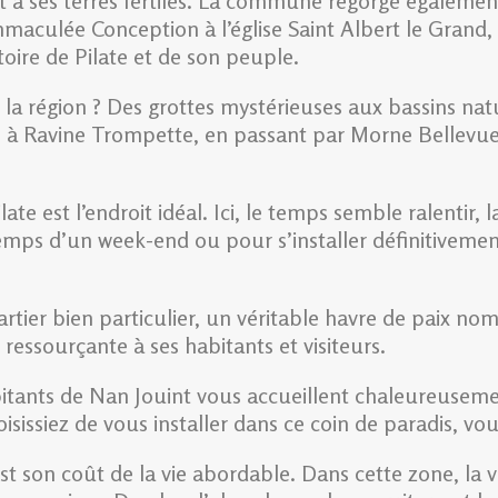
 et à ses terres fertiles. La commune regorge égaleme
culée Conception à l’église Saint Albert le Grand, en
toire de Pilate et de son peuple.
la région ? Des grottes mystérieuses aux bassins natur
tes à Ravine Trompette, en passant par Morne Bellev
late est l’endroit idéal. Ici, le temps semble ralentir,
emps d’un week-end ou pour s’installer définitivement
ier bien particulier, un véritable havre de paix nom
essourçante à ses habitants et visiteurs.
bitants de Nan Jouint vous accueillent chaleureusemen
ssiez de vous installer dans ce coin de paradis, vous
st son coût de la vie abordable. Dans cette zone, la v