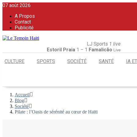
07 août 2026
A Propos
Contact
Publicité
LJ Sports
1 live
Estoril Praia
1 – 1
Famalicão
Live
CULTURE
SPORTS
SOCIÉTÉ
SANTÉ
IA E
Accueil
Blog
Société
Pilate : l’Oasis de sérénité au cœur de Haïti