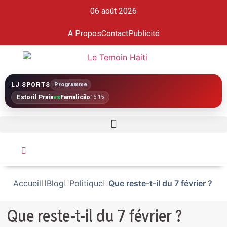
06 août 2026
A Propos
Contact
Publicité
LJ SPORTS
Programme
Estoril Praia
vs
Famalicão
15:15
Accueil
Blog
Politique
Que reste-t-il du 7 février ?
Que reste-t-il du 7 février ?