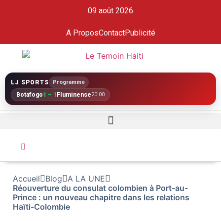
09 août 2026
A Propos
Contact
Publicité
LJ SPORTS
Programme
Botafogo
1 – 1
Fluminense
20:00
Accueil
Blog
A LA UNE
Réouverture du consulat colombien à Port-au-
Prince : un nouveau chapitre dans les relations
Haïti-Colombie