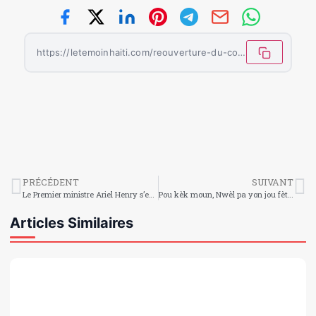
https://letemoinhaiti.com/reouverture-du-consulat-colombien-a-port-au-prince-un-nouveau-chapitre-dans-les-relations-haiti-colombie/
PRÉCÉDENT
SUIVANT
Le Premier ministre Ariel Henry s’est entretenu avec une délégation colombienne
Pou kèk moun, Nwèl pa yon jou fèt enpòtan. Jou sila, yo viv li tankou se te nenpòt lòt jou nan ane a. Fòk ou respekte sa !
Articles Similaires