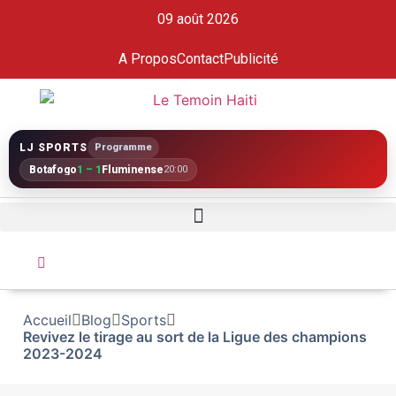
09 août 2026
A Propos
Contact
Publicité
LJ SPORTS
Programme
Botafogo
1 – 1
Fluminense
20:00
Accueil
Blog
Sports
Revivez le tirage au sort de la Ligue des champions
2023-2024