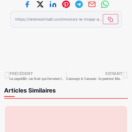
https://letemoinhaiti.com/revivez-le-tirage-au-sort-de-la-ligue-des-champions-2023-2024/
PRÉCÉDENT
SUIVANT
La sapotille ; un fruit qui favorise la gourmandise
Carnage à Canaan : le pasteur Marco attendu à la DCPJ
Articles Similaires