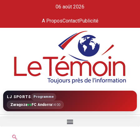
06 août 2026
A Propos
Contact
Publicité
LJ SPORTS
Programme
Zaragoza
vs
FC Andorra
14:00