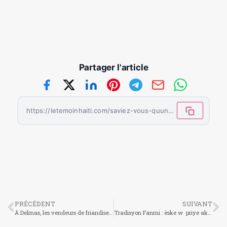
Partager l'article
https://letemoinhaiti.com/saviez-vous-quun-seul-arbre-peut-produire-de-loxygene-pour-4-personnes-chaque-jour/
PRÉCÉDENT
SUIVANT
À Delmas, les vendeurs de friandises s’adaptent au rythme des examens
Tradisyon Fanmi : èske w priye ak fanmi w ?