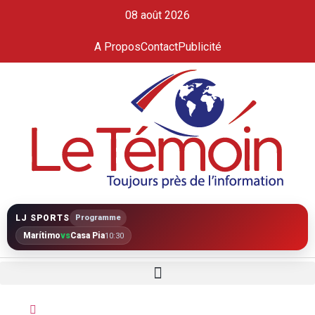
08 août 2026
A Propos
Contact
Publicité
LJ SPORTS
Programme
Marítimo
vs
Casa Pia
10:30