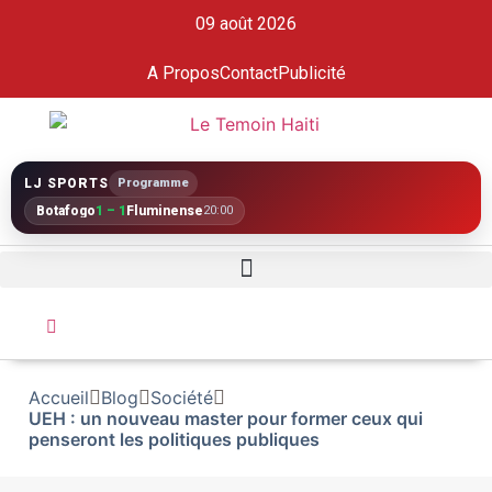
09 août 2026
A Propos
Contact
Publicité
LJ SPORTS
Programme
Botafogo
1 – 1
Fluminense
20:00
Accueil
Blog
Société
UEH : un nouveau master pour former ceux qui
penseront les politiques publiques