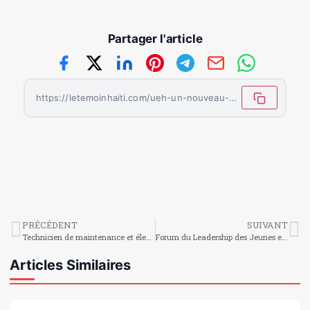
Partager l'article
https://letemoinhaiti.com/ueh-un-nouveau-master-pour-former-ceux-qui-penseront-les-politiques-publiques/
PRÉCÉDENT
SUIVANT
Technicien de maintenance et électricien spécialisé : des métiers manuels qui recrutent massivement
Forum du Leadership des Jeunes en Haïti : une jeunesse au cœur des décisions nationales
Articles Similaires