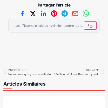
Partager l'article
https://letemoinhaiti.com/vih-le-nombre-de-personnes-vivant-avec-le-sida-en-afrique-du-sud-en-leger-declin/
PRÉCÉDENT
SUIVANT
Saviez-vous qu’il y a une salle d’opéra à la frontière entre les USA et le Canada où la scène se trouve dans un pays et où la moitié du public se trouve dans un autre pays ?
10e Salon du Livre Haïtien : Lyonel Trouillot est l’invité d’honneur
Articles Similaires