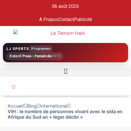
06 août 2026
A Propos
Contact
Publicité
LJ SPORTS
Programme
Estoril Praia
vs
Famalicão
15:15
Accueil
Blog
International
VIH : le nombre de personnes vivant avec le sida en
Afrique du Sud en « léger déclin »