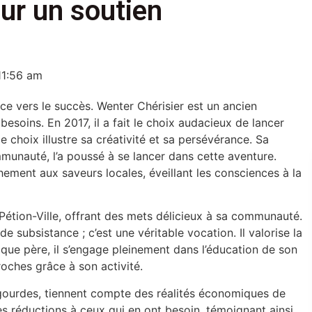
our un soutien
11:56 am
nce vers le succès. Wenter Chérisier est un ancien
 besoins. En 2017, il a fait le choix audacieux de lancer
e choix illustre sa créativité et sa persévérance. Sa
ommunauté, l’a poussé à se lancer dans cette aventure.
chement aux saveurs locales, éveillant les consciences à la
Pétion-Ville, offrant des mets délicieux à sa communauté.
e subsistance ; c’est une véritable vocation. Il valorise la
nt que père, il s’engage pleinement dans l’éducation de son
roches grâce à son activité.
 gourdes, tiennent compte des réalités économiques de
es réductions à ceux qui en ont besoin, témoignant ainsi