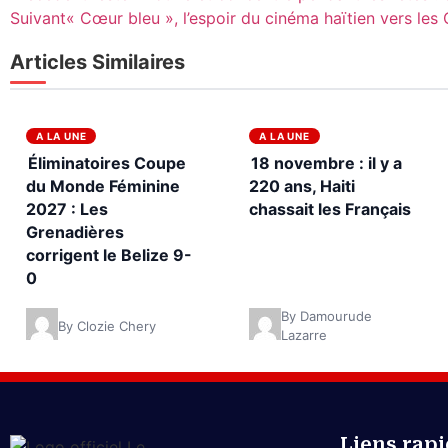
Suivant
« Cœur bleu », l’espoir du cinéma haïtien vers les
Articles Similaires
A LA UNE
A LA UNE
Éliminatoires Coupe
18 novembre : il y a
du Monde Féminine
220 ans, Haiti
2027 : Les
chassait les Français
Grenadières
corrigent le Belize 9-
0
By Damourude
By Clozie Chery
Lazarre
Liens rap