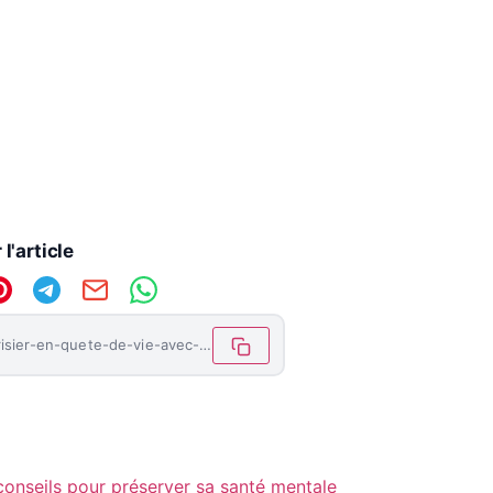
l'article
https://letemoinhaiti.com/wenter-cherisier-en-quete-de-vie-avec-sa-bourrette-daleken-pour-un-soutien-economique-2/
conseils pour préserver sa santé mentale