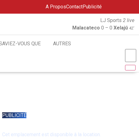
A Propos
Contact
Publicité
LJ Sports
2 live
Malacateco
0 – 0
Xelajú
42'
SAVIEZ-VOUS QUE
AUTRES
PUBLICITÉ
Espace disponible
Cet emplacement est disponible à la location.