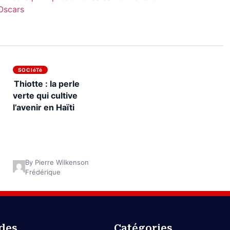
 Oscars
SOCIéTé
Thiotte : la perle
verte qui cultive
l’avenir en Haïti
By Pierre Wilkenson
Frédérique
ides
Catégories