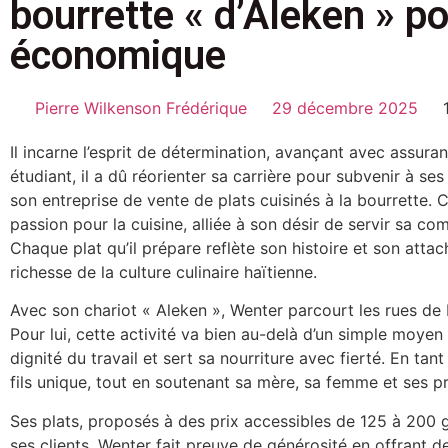
bourrette « d’Aleken » p
économique
Pierre Wilkenson Frédérique
29 décembre 2025
Il incarne l’esprit de détermination, avançant avec assura
étudiant, il a dû réorienter sa carrière pour subvenir à ses
son entreprise de vente de plats cuisinés à la bourrette. C
passion pour la cuisine, alliée à son désir de servir sa c
Chaque plat qu’il prépare reflète son histoire et son atta
richesse de la culture culinaire haïtienne.
Avec son chariot « Aleken », Wenter parcourt les rues de 
Pour lui, cette activité va bien au-delà d’un simple moyen d
dignité du travail et sert sa nourriture avec fierté. En ta
fils unique, tout en soutenant sa mère, sa femme et ses p
Ses plats, proposés à des prix accessibles de 125 à 200
ses clients. Wenter fait preuve de générosité en offrant d