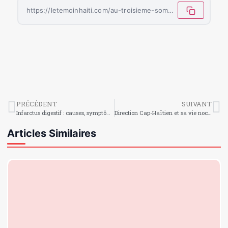
https://letemoinhaiti.com/au-troisieme-sommet-de-l-ue-celac-emmanuel-macron-a-reitere-le-soutien-de-la-france-a-haiti/
PRÉCÉDENT
SUIVANT
Infarctus digestif : causes, symptômes et traitements
Direction Cap-Haïtien et sa vie nocturne !
Articles Similaires