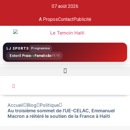
07 août 2026
A Propos
Contact
Publicité
LJ SPORTS
Programme
Estoril Praia
vs
Famalicão
15:15
Accueil
Blog
Politique
Au troisième sommet de l’UE-CELAC, Emmanuel
Macron a réitéré le soutien de la France à Haïti