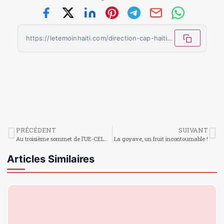
https://letemoinhaiti.com/direction-cap-haitien-et-sa-vie-nocturne/
PRÉCÉDENT
SUIVANT
Au troisième sommet de l’UE-CELAC, Emmanuel Macron a réitéré le soutien de la France à Haïti
La goyave, un fruit incontournable !
Articles Similaires