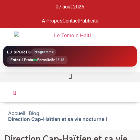
07 août 2026
A Propos
Contact
Publicité
LJ SPORTS
Programme
Estoril Praia
vs
Famalicão
15:15
Accueil
Blog
Direction Cap-Haïtien et sa vie nocturne !
Direction Cap-Haïtien et sa vie