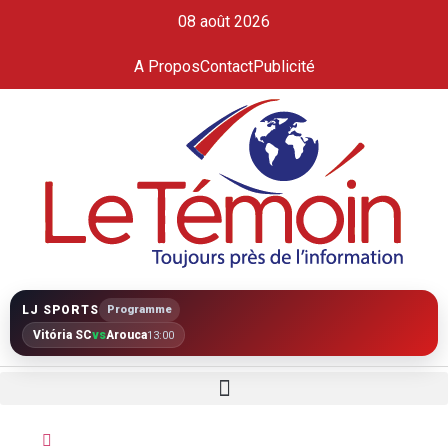
08 août 2026
A Propos
Contact
Publicité
LJ SPORTS
Programme
Vitória SC
vs
Arouca
13:00