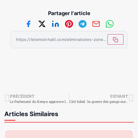
Partager l'article
https://letemoinhaiti.com/eliminatoires-zone-amsud-largentine-et-le-bresil-en-deplacement-ce-soir-contre-luruguay-et-la-colombie-avant-leur-duel-au-sommet-mardi-prochain/
PRÉCÉDENT
SUIVANT
Le Parlement du Kenya approuve le déploiement de 1 000 policiers en Haïti dans le cadre de la mission multinationale
Cité Soleil : la guerre des gangs menace l’approvisionnement en carburant au Terminal Varreux
Articles Similaires