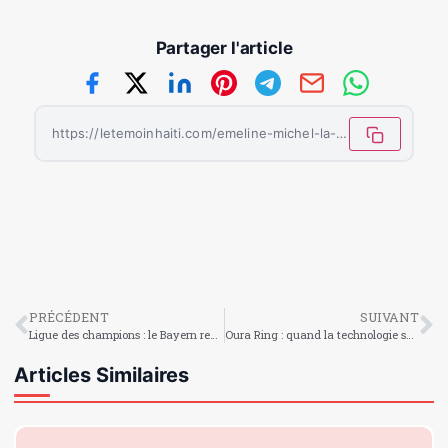
Partager l'article
https://letemoinhaiti.com/emeline-michel-la-voix-lumineuse-dhaiti-et-icone-de-la-chanson-creole/
PRÉCÉDENT
SUIVANT
Ligue des champions : le Bayern renverse tout et file en demi-finales
Oura Ring : quand la technologie se met au service de votre santé
Articles Similaires