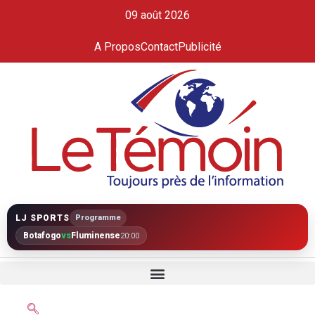
09 août 2026
A Propos
Contact
Publicité
LJ SPORTS
Programme
Botafogo
vs
Fluminense
20:00