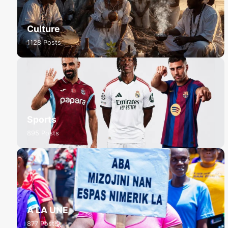
Culture
1128 Posts
Sports
895 Posts
A LA UNE
877 Posts