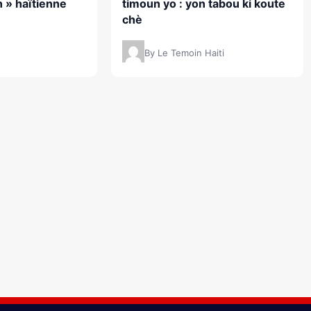
 » haïtienne
timoun yo : yon tabou ki koute
chè
By Le Temoin Haiti