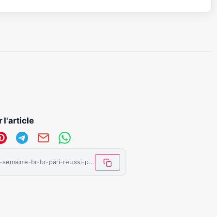
 l'article
https://letemoinhaiti.com/focus-de-la-semaine-br-br-pari-reussi-pour-la-1ere-clinique-mobile-de-le-temoin-haiti/