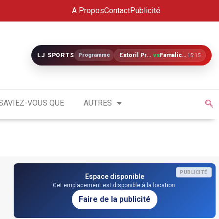
A Propos
Contact
Publicité
LJ SPORTS
Programme
Estoril Praia
vs
Famalicão
15:15
SAVIEZ-VOUS QUE
AUTRES
PUBLICITÉ
Espace disponible
Cet emplacement est disponible à la location.
Faire de la publicité