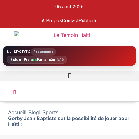
06 août 2026
A Propos
Contact
Publicité
LJ SPORTS
Programme
Estoril Praia
vs
Famalicão
15:15
Accueil
Blog
Sports
Gorby Jean Baptiste sur la possibilité de jouer pour
Haïti :