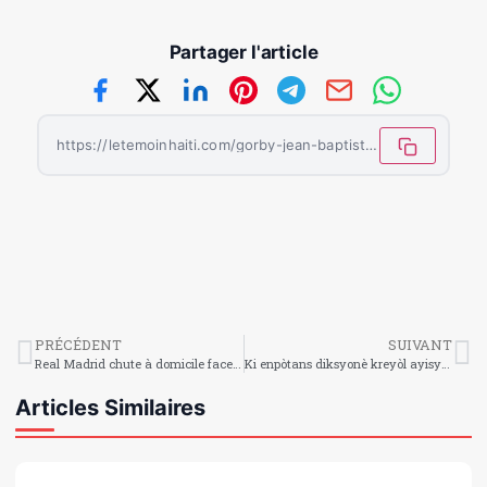
Partager l'article
https://letemoinhaiti.com/gorby-jean-baptiste-sur-la-possibilite-de-jouer-pour-haiti/
PRÉCÉDENT
SUIVANT
Real Madrid chute à domicile face à Manchester City sans Mbappé
Ki enpòtans diksyonè kreyòl ayisyen an ?
Articles Similaires