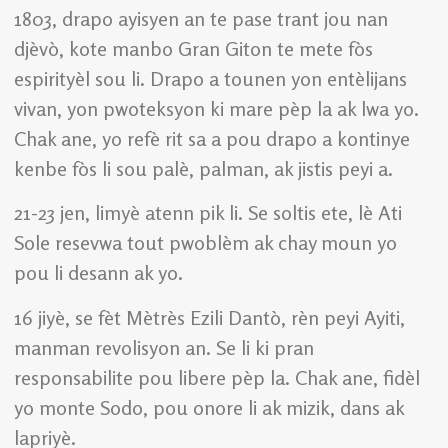
1803, drapo ayisyen an te pase trant jou nan
djèvò, kote manbo Gran Giton te mete fòs
espirityèl sou li. Drapo a tounen yon entèlijans
vivan, yon pwoteksyon ki mare pèp la ak lwa yo.
Chak ane, yo refè rit sa a pou drapo a kontinye
kenbe fòs li sou palè, palman, ak jistis peyi a.
21-23 jen, limyè atenn pik li. Se soltis ete, lè Ati
Sole resevwa tout pwoblèm ak chay moun yo
pou li desann ak yo.
16 jiyè, se fèt Mètrès Ezili Dantò, rèn peyi Ayiti,
manman revolisyon an. Se li ki pran
responsabilite pou libere pèp la. Chak ane, fidèl
yo monte Sodo, pou onore li ak mizik, dans ak
lapriyè.