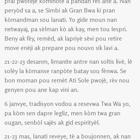
pral pwoteje kominote a pandan rès ane a. Nan
peryòd sa a, se Simbi ak Gran Bwa ki pran
kòmandman sou lanati. Yo gide moun nan
netwayaj, pa sèlman kò ak kay, men tou lespri.
Beny ak fèy, remèd, ak lapriyè sèvi pou retire
move enèji ak prepare pou nouvo sik lavi a.
21-22-23 desanm, limanite antre nan soltis livè, lè
solèy la kòmanse ranpòte batay sou fènwa. Se
bon moman pou remèt Ati Sole pwojè, rèv nou
genyen pou ane kap vini an.
6 janvye, tradisyon vodou a resevwa Twa Wa yo,
pa kòm sen dapre legliz, men kòm twa gran
ougan, senbòl sajès ak gid espirityèl.
21-23 mas, lanati reveye, tè a boujonnen, ak nan