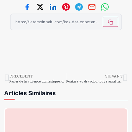
https://letemoinhaiti.com/kek-dat-enpotan-nan-vodou-an/
PRÉCÉDENT
SUIVANT
Parler de la violence domestique, c’est déjà se protéger
Poukisa yo di vodou touye anpil moun ?
Articles Similaires