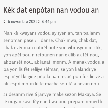
Kèk dat enpòtan nan vodou an
6 novembre 2025
6:44 pm
Nan kè kwayans vodou ayisyen an, tan pa janm
senpman pase : li danse. Chak mwa, chak dat,
chak evènman natirèl pote yon vibrasyon mistik,
yon apèl pou n retounen nan ekilib ak tèt nou,
ak zansèt nou, ak lanati menm. Almanak vodou a
pa yon lis fèt relijye sèlman, se yon kalandriye
espirityèl ki gide pèp la nan respè pou fòs linivè a
ak lespri moun ki te mache sou tè a anvan nou.
21 desanm rive 6 janvye make sezon Makaya. Se
lè ougan kase fèy nan bwa pou prepare remèd ki