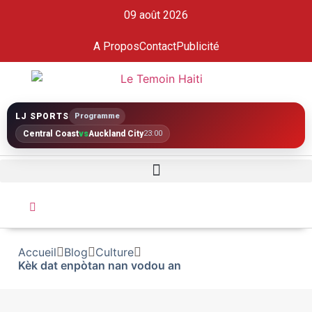
09 août 2026
A Propos
Contact
Publicité
LJ SPORTS
Programme
Central Coast
vs
Auckland City
23:00
Accueil
Blog
Culture
Kèk dat enpòtan nan vodou an