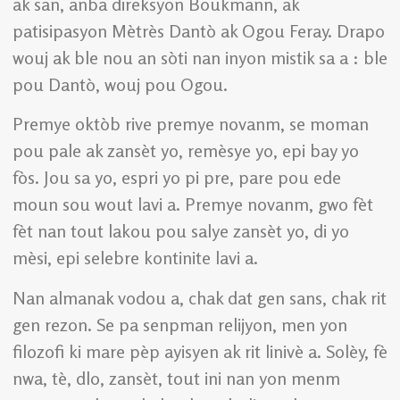
ak san, anba direksyon Boukmann, ak
patisipasyon Mètrès Dantò ak Ogou Feray. Drapo
wouj ak ble nou an sòti nan inyon mistik sa a : ble
pou Dantò, wouj pou Ogou.
Premye oktòb rive premye novanm, se moman
pou pale ak zansèt yo, remèsye yo, epi bay yo
fòs. Jou sa yo, espri yo pi pre, pare pou ede
moun sou wout lavi a. Premye novanm, gwo fèt
fèt nan tout lakou pou salye zansèt yo, di yo
mèsi, epi selebre kontinite lavi a.
Nan almanak vodou a, chak dat gen sans, chak rit
gen rezon. Se pa senpman relijyon, men yon
filozofi ki mare pèp ayisyen ak rit linivè a. Solèy, fè
nwa, tè, dlo, zansèt, tout ini nan yon menm