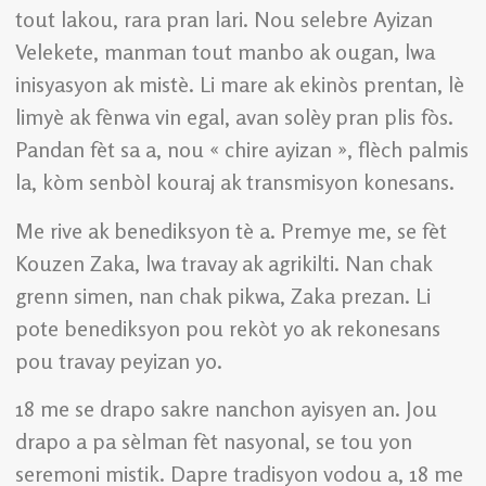
tout lakou, rara pran lari. Nou selebre Ayizan
Velekete, manman tout manbo ak ougan, lwa
inisyasyon ak mistè. Li mare ak ekinòs prentan, lè
limyè ak fènwa vin egal, avan solèy pran plis fòs.
Pandan fèt sa a, nou « chire ayizan », flèch palmis
la, kòm senbòl kouraj ak transmisyon konesans.
Me rive ak benediksyon tè a. Premye me, se fèt
Kouzen Zaka, lwa travay ak agrikilti. Nan chak
grenn simen, nan chak pikwa, Zaka prezan. Li
pote benediksyon pou rekòt yo ak rekonesans
pou travay peyizan yo.
18 me se drapo sakre nanchon ayisyen an. Jou
drapo a pa sèlman fèt nasyonal, se tou yon
seremoni mistik. Dapre tradisyon vodou a, 18 me