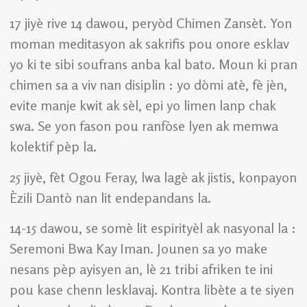
17 jiyè rive 14 dawou, peryòd Chimen Zansèt. Yon
moman meditasyon ak sakrifis pou onore esklav
yo ki te sibi soufrans anba kal bato. Moun ki pran
chimen sa a viv nan disiplin : yo dòmi atè, fè jèn,
evite manje kwit ak sèl, epi yo limen lanp chak
swa. Se yon fason pou ranfòse lyen ak memwa
kolektif pèp la.
25 jiyè, fèt Ogou Feray, lwa lagè ak jistis, konpayon
Èzili Dantò nan lit endepandans la.
14-15 dawou, se somè lit espirityèl ak nasyonal la :
Seremoni Bwa Kay Iman. Jounen sa yo make
nesans pèp ayisyen an, lè 21 tribi afriken te ini
pou kase chenn lesklavaj. Kontra libète a te siyen