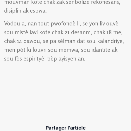
mouvman kote chak zak senbolize rekonesans,
disiplin ak espwa.
Vodou a, nan tout pwofondè li, se yon liv ouvè
sou mistè lavi kote chak 21 desanm, chak 18 me,
chak 14 dawou, se pa sèlman dat sou kalandriye,
men pòt ki louvri sou memwa, sou idantite ak
sou fòs espirityèl pèp ayisyen an.
Partager l'article