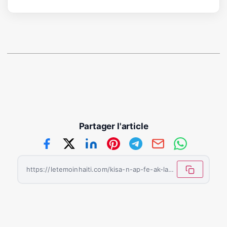
Partager l'article
https://letemoinhaiti.com/kisa-n-ap-fe-ak-lavi-nou-yon-kesyon-sou-sans-ak-responsablite/