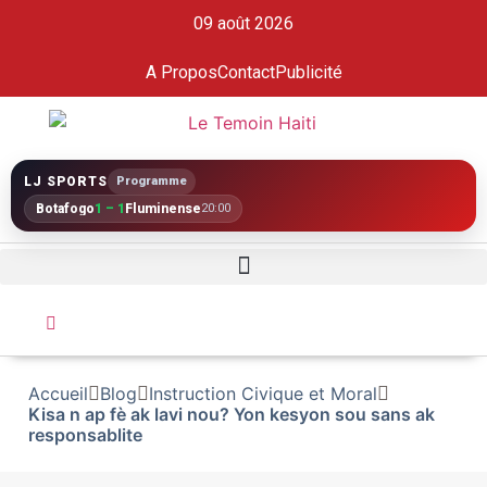
09 août 2026
A Propos
Contact
Publicité
LJ SPORTS
Programme
Botafogo
1 – 1
Fluminense
20:00
Accueil
Blog
Instruction Civique et Moral
Kisa n ap fè ak lavi nou? Yon kesyon sou sans ak
responsablite