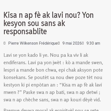
Kisa n ap fè ak lavi nou? Yon
kesyon sou sans ak
responsablite
Pierre Wilkenson Frédérique
9 mai 2026
9:30 am
Lavi se yon kado li ye. Nou pa ka viv li ak
endiferans. Lavi pa yon jwèt : kò a mande swen,
lespri a mande bon chwa, epi chak aksyon pote
konsekans. Se poutèt sa nou dwe poze tèt nou
kestyon ki pi enpòtan an : “Kisa m ap fè ak lavi
mwen ?” Paske swa n ap bati, swa n ap detwi ;
swa n ap chèche sans, swa n ap kouri dèyè vid.
Premye devwa moral ak espirityèl nou se rete