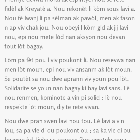
fidèl ak Kreyatè a. Nou rekonèt li kòm sous lavi a.
Nou fè lwanj li pa sèlman ak pawòl, men ak fason
n ap viv chak jou. Nou obeyi l kòm gid ak jij lavi
nou, epi nou mete lòd nan aksyon nou devan
tout lòt bagay.
Lòm pa fèt pou l viv poukont li. Nou resevwa nan
men lòt moun, epi nou viv ansanm ak lòt moun.
Se poutèt sa nou dwe aprann viv youn pou lòt.
Solidarite se youn nan bagay ki bay lavi sans. Lè
nou renmen, kominote a vin pi solid ; lè nou
respekte lòt moun, diyite rete vivan.
Nou dwe pran swen lavi nou tou. Lè lavi a vin
lou, sa pa vle di ou poukont ou ; sa ka vle di ou
bezwen èd. Ijyèn se premye fòm pwoteksyon :