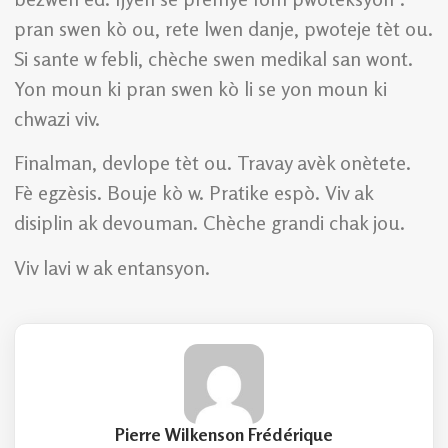
pran swen kò ou, rete lwen danje, pwoteje tèt ou.
Si sante w febli, chèche swen medikal san wont.
Yon moun ki pran swen kò li se yon moun ki
chwazi viv.
Finalman, devlope tèt ou. Travay avèk onètete.
Fè egzèsis. Bouje kò w. Pratike espò. Viv ak
disiplin ak devouman. Chèche grandi chak jou.
Viv lavi w ak entansyon.
Pierre Wilkenson Frédérique