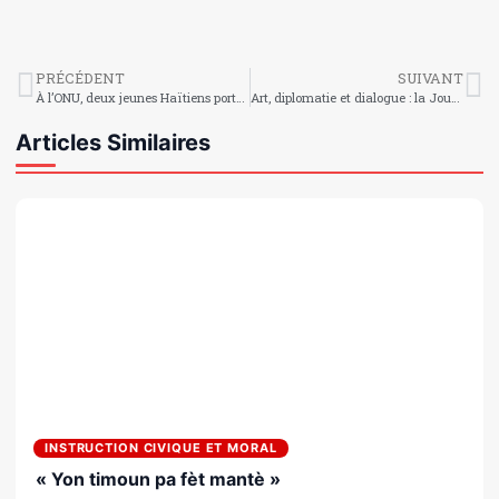
PRÉCÉDENT
SUIVANT
À l’ONU, deux jeunes Haïtiens portent une parole d’avenir
Art, diplomatie et dialogue : la Journée de l’Europe célébrée au Centre culturel Brésil-Haïti
Articles Similaires
INSTRUCTION CIVIQUE ET MORAL
« Yon timoun pa fèt mantè »