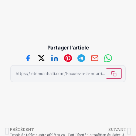
Partager l'article
https://letemoinhaiti.com/l-acces-a-la-nourriture-br-premier-besoin-prioritaire-des-menages-haitiens/
PRÉCÉDENT
SUIVANT
Tennis de table: quatre athlètes vont défendre les couleurs d’Haïti
Fort-Liberté : la tradition du Saint-Joseph toujours vivace dans la commune