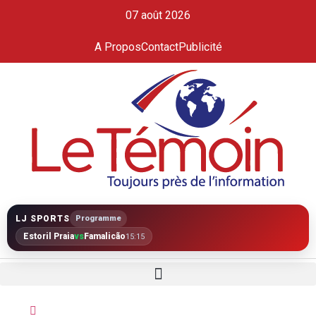
07 août 2026
A Propos
Contact
Publicité
LJ SPORTS
Programme
Estoril Praia
vs
Famalicão
15:15