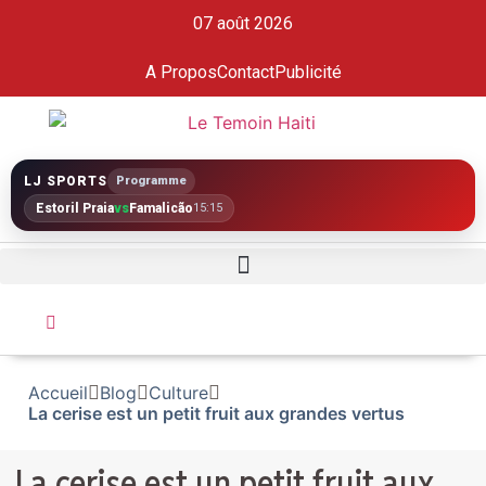
07 août 2026
A Propos
Contact
Publicité
LJ SPORTS
Programme
Estoril Praia
vs
Famalicão
15:15
Accueil
Blog
Culture
La cerise est un petit fruit aux grandes vertus
La cerise est un petit fruit aux