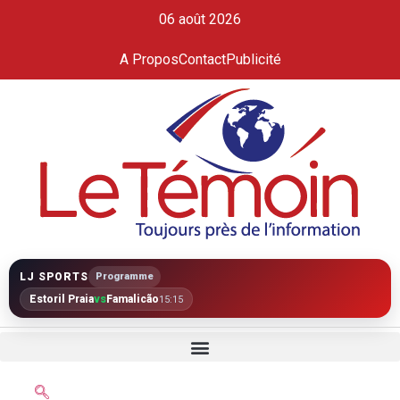
06 août 2026
A Propos
Contact
Publicité
LJ SPORTS
Programme
Estoril Praia
vs
Famalicão
15:15