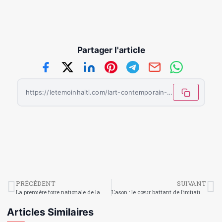
Partager l'article
https://letemoinhaiti.com/lart-contemporain-haitien-miroir-dune-societe-en-mouvement/
PRÉCÉDENT
SUIVANT
La première foire nationale de la menstruation brise les tabous à Pétion-Ville
L’ason : le cœur battant de l’initiation vodou
Articles Similaires