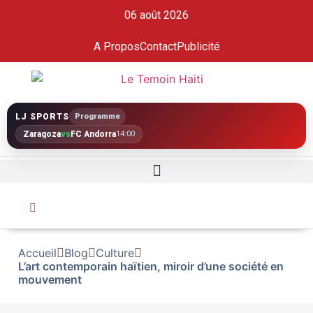
06 août 2026
A Propos
Contact
Publicité
LJ SPORTS
Programme
Zaragoza
vs
FC Andorra
14:00
Accueil
Blog
Culture
L’art contemporain haïtien, miroir d’une société en
mouvement