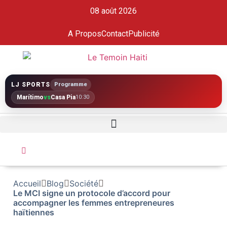
08 août 2026
A Propos
Contact
Publicité
LJ SPORTS
Programme
Marítimo
vs
Casa Pia
10:30
Accueil
Blog
Société
Le MCI signe un protocole d’accord pour
accompagner les femmes entrepreneures
haïtiennes