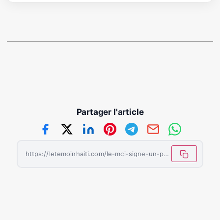
Partager l'article
https://letemoinhaiti.com/le-mci-signe-un-protocole-daccord-pour-accompagner-les-femmes-entrepreneures-haitiennes/