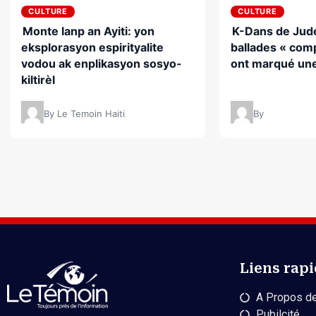
CULTURE
CULTURE
Monte lanp an Ayiti: yon
K-Dans de Jude
eksplorasyon espirityalite
ballades « comp
vodou ak enplikasyon sosyo-
ont marqué une
kiltirèl
By Le Temoin Haiti
By
Liens rap
A Propos de
Pubilcité