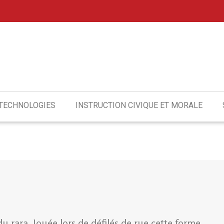
 TECHNOLOGIES
INSTRUCTION CIVIQUE ET MORALE
du rara. Jouée lors de défilés de rue cette forme