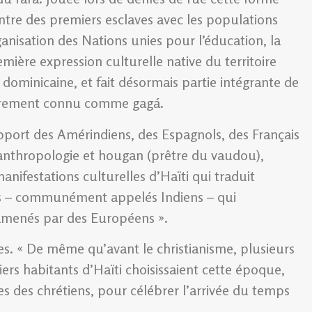
ntre des premiers esclaves avec les populations
ganisation des Nations unies pour l’éducation, la
ière expression culturelle native du territoire
ominicaine, et fait désormais partie intégrante de
lièrement connu comme gagá.
’apport des Amérindiens, des Espagnols, des Français
n anthropologie et hougan (prêtre du vaudou),
nifestations culturelles d’Haïti qui traduit
ènes – communément appelés Indiens – qui
e amenés par des Européens ».
ées. « De même qu’avant le christianisme, plusieurs
rs habitants d’Haïti choisissaient cette époque,
s des chrétiens, pour célébrer l’arrivée du temps