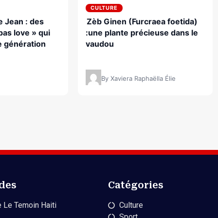
CULTURE
 Jean : des
Zèb Ginen (Furcraea foetida)
as love » qui
:une plante précieuse dans le
 génération
vaudou
By Xaviera Raphaëlla Élie
ides
Catégories
 Le Temoin Haiti
Culture
Sport