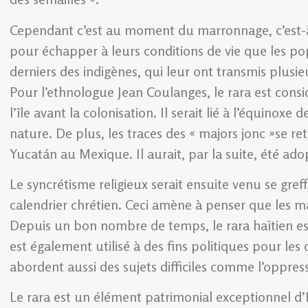
Cependant c’est au moment du marronnage, c’est-à-d
pour échapper à leurs conditions de vie que les pop
derniers des indigènes, qui leur ont transmis plusie
Pour l’ethnologue Jean Coulanges, le rara est cons
l’île avant la colonisation. Il serait lié à l’équinox
nature. De plus, les traces des « majors jonc »se 
Yucatán au Mexique. Il aurait, par la suite, été adop
Le syncrétisme religieux serait ensuite venu se gref
calendrier chrétien. Ceci amène à penser que les ma
Depuis un bon nombre de temps, le rara haïtien est 
est également utilisé à des fins politiques pour le
abordent aussi des sujets difficiles comme l’oppres
Le rara est un élément patrimonial exceptionnel d’Ha