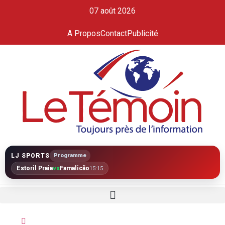
07 août 2026
A Propos
Contact
Publicité
LJ SPORTS
Programme
Estoril Praia
vs
Famalicão
15:15